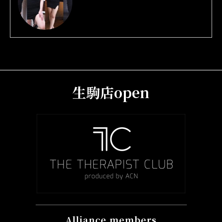
生駒店open
Alliance members