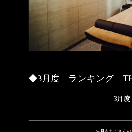
◆3月度 ランキング THE 
3月度
先月もたくさんの